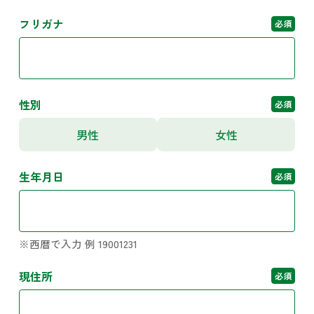
フリガナ
必須
性別
必須
男性
女性
生年月日
必須
※西暦で入力 例 19001231
現住所
必須